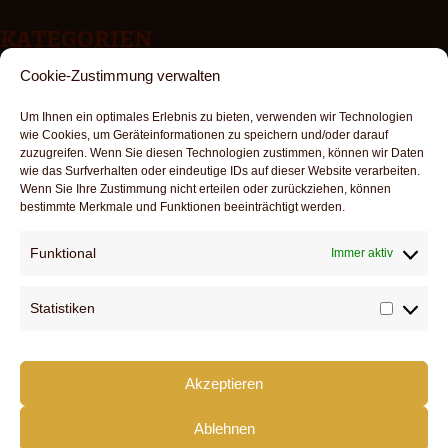
KATEGORIEN
Cookie-Zustimmung verwalten
Aktuelles
Allgemein
Um Ihnen ein optimales Erlebnis zu bieten, verwenden wir Technologien
wie Cookies, um Geräteinformationen zu speichern und/oder darauf
zuzugreifen. Wenn Sie diesen Technologien zustimmen, können wir Daten
META
wie das Surfverhalten oder eindeutige IDs auf dieser Website verarbeiten.
Wenn Sie Ihre Zustimmung nicht erteilen oder zurückziehen, können
Anmelden
bestimmte Merkmale und Funktionen beeinträchtigt werden.
Eintrags-Feed
Funktional
Immer aktiv
Kommentar-Feed
WordPress.org
Statistiken
Statist
Akzeptieren
DOWNLOADS
SERVICE
Ablehnen
KONTAKT