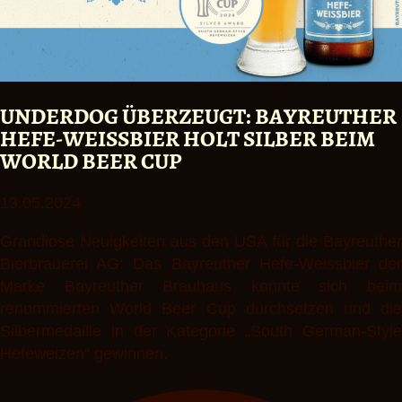
UNDERDOG ÜBERZEUGT: BAYREUTHER
HEFE-WEISSBIER HOLT SILBER BEIM
WORLD BEER CUP
13.05.2024
Grandiose Neuigkeiten aus den USA für die Bayreuther
Bierbrauerei AG: Das Bayreuther Hefe-Weissbier der
Marke Bayreuther Brauhaus konnte sich beim
renommierten World Beer Cup durchsetzen und die
Silbermedaille in der Kategorie „South German-Style
Hefeweizen“ gewinnen.