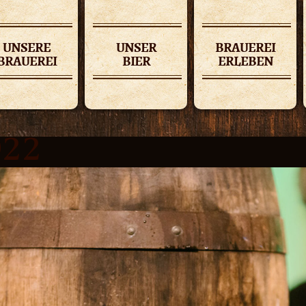
UNSERE
UNSER
BRAUEREI
BRAUEREI
BIER
ERLEBEN
022