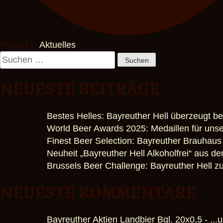
Posted in
Aktuelles
Suchen
nach:
NEUESTE BEITRÄGE
Bestes Helles: Bayreuther Hell überzeugt be
World Beer Awards 2025: Medaillen für unse
Finest Beer Selection: Bayreuther Brauhaus
Neuheit „Bayreuther Hell Alkoholfrei“ aus 
Brussels Beer Challenge: Bayreuther Hell z
NEUESTE KOMMENTARE
Bayreuther Aktien Landbier Bgl. 20x0,5 - ...u