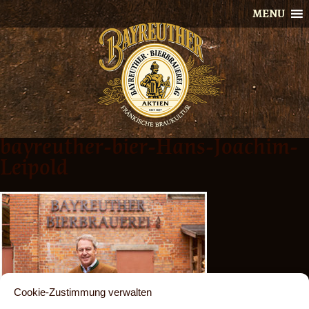
Skip
MENU
to
content
bayreuther-bier-Hans-Joachim-
Leipold
Cookie-Zustimmung verwalten