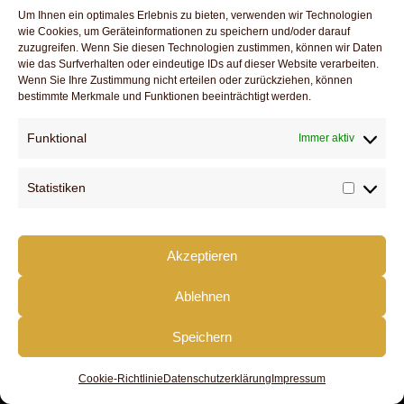
Um Ihnen ein optimales Erlebnis zu bieten, verwenden wir Technologien
wie Cookies, um Geräteinformationen zu speichern und/oder darauf
zuzugreifen. Wenn Sie diesen Technologien zustimmen, können wir Daten
wie das Surfverhalten oder eindeutige IDs auf dieser Website verarbeiten.
Schreibe einen Kommentar
Wenn Sie Ihre Zustimmung nicht erteilen oder zurückziehen, können
bestimmte Merkmale und Funktionen beeinträchtigt werden.
Du musst
angemeldet
sein, um einen Kommenta
Funktional
Immer aktiv
abzugeben.
Statistiken
Statist
DOWNLOADS
Akzeptieren
SERVICE
KONTAKT
Ablehnen
IMPRESSUM
DATENSCHUTZ
Speichern
FACEBOOK
Cookie-Richtlinie
Datenschutzerklärung
Impressum