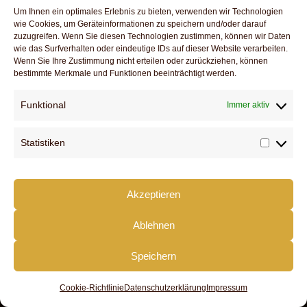
Um Ihnen ein optimales Erlebnis zu bieten, verwenden wir Technologien
wie Cookies, um Geräteinformationen zu speichern und/oder darauf
Schreibe einen Kommentar
zuzugreifen. Wenn Sie diesen Technologien zustimmen, können wir Daten
wie das Surfverhalten oder eindeutige IDs auf dieser Website verarbeiten.
Wenn Sie Ihre Zustimmung nicht erteilen oder zurückziehen, können
Du musst
angemeldet
sein, um einen Kommenta
bestimmte Merkmale und Funktionen beeinträchtigt werden.
abzugeben.
Funktional
Immer aktiv
Statistiken
Statist
DOWNLOADS
SERVICE
KONTAKT
Akzeptieren
IMPRESSUM
DATENSCHUTZ
Ablehnen
FACEBOOK
Speichern
Cookie-Richtlinie
Datenschutzerklärung
Impressum