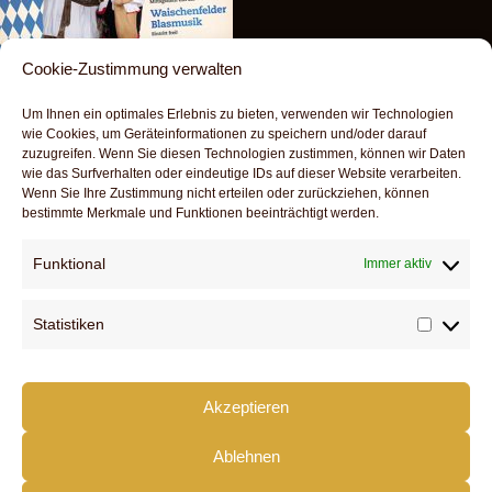
Cookie-Zustimmung verwalten
Um Ihnen ein optimales Erlebnis zu bieten, verwenden wir Technologien
wie Cookies, um Geräteinformationen zu speichern und/oder darauf
zuzugreifen. Wenn Sie diesen Technologien zustimmen, können wir Daten
wie das Surfverhalten oder eindeutige IDs auf dieser Website verarbeiten.
Wenn Sie Ihre Zustimmung nicht erteilen oder zurückziehen, können
Schreibe einen Kommentar
bestimmte Merkmale und Funktionen beeinträchtigt werden.
Funktional
Immer aktiv
Du musst
angemeldet
sein, um einen Kommenta
abzugeben.
Statistiken
Statist
Akzeptieren
DOWNLOADS
SERVICE
Ablehnen
KONTAKT