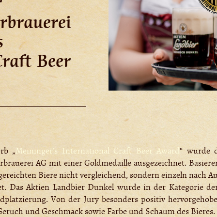
r
rbrauerei
s
Craft Beer
rb „
Meininger’s International Craft Beer Award
“ wurde 
erbrauerei AG mit einer Goldmedaille ausgezeichnet. Basiere
ereichten Biere nicht vergleichend, sondern einzeln nach 
et. Das Aktien Landbier Dunkel wurde in der Kategorie de
ldplatzierung. Von der Jury besonders positiv hervorgeho
n Geruch und Geschmack sowie Farbe und Schaum des Bieres.