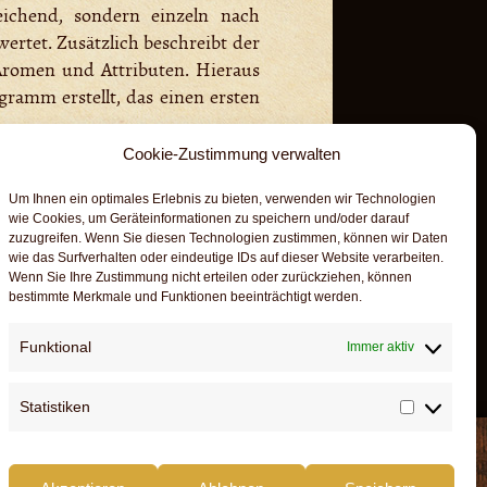
eichend, sondern einzeln nach
rtet. Zusätzlich beschreibt der
 Aromen und Attributen. Hieraus
ramm erstellt, das einen ersten
in für Bierkultur „Meininger‘s
Cookie-Zustimmung verwalten
n mit zahlreichen international
Um Ihnen ein optimales Erlebnis zu bieten, verwenden wir Technologien
wie Cookies, um Geräteinformationen zu speichern und/oder darauf
zuzugreifen. Wenn Sie diesen Technologien zustimmen, können wir Daten
wie das Surfverhalten oder eindeutige IDs auf dieser Website verarbeiten.
Wenn Sie Ihre Zustimmung nicht erteilen oder zurückziehen, können
bestimmte Merkmale und Funktionen beeinträchtigt werden.
Funktional
Immer aktiv
Statistiken
Statistik