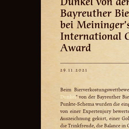
Dunkel von de
Bayreuther Bie
bei Meininger’
International 
Award
29.11.2021
Beim Bierverkostungswettbewe
Dunkel
“ von der Bayreuther Bi
Punkte-Schema wurden die eing
von einer Expertenjury bewert
Auszeichnung gekürt, einer Go
die Trinkfreude, die Balance i