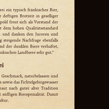
i ein typisch fränkisches Bier,
 deftigen Brotzeit in geselliger
pold freut sich als Vorstand der
ht dem hohen Qualitätsstandard
en und danken den Juroren und
g steigende Nachfrage ebenfalls
nd der dunklen Biere verhaftet,
änkischen Landbiere sehr gut.“
ei
im Geschmack, naturbelassen und
 sowie das Fichtelgebirgswasser
aut nach guter alter Tradition
süffigen Bierspezialität. Damit
ltur.