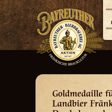
Skip
to
content
Goldmedaille f
Landbier Fränk