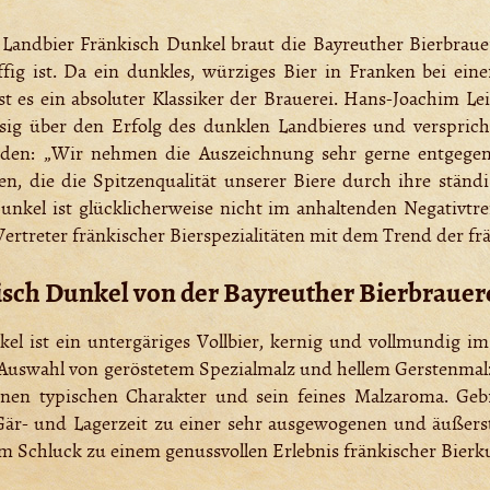
ndbier Fränkisch Dunkel braut die Bayreuther Bierbrauere
ig ist. Da ein dunkles, würziges Bier in Franken bei einer
st es ein absoluter Klassiker der Brauerei. Hans-Joachim Lei
esig über den Erfolg des dunklen Landbieres und verspric
rden: „Wir nehmen die Auszeichnung sehr gerne entgeg
, die die Spitzenqualität unserer Biere durch ihre ständi
Dunkel ist glücklicherweise nicht im anhaltenden Negativtre
Vertreter fränkischer Bierspezialitäten mit dem Trend der fr
isch Dunkel von der Bayreuther Bierbrauer
el ist ein untergäriges Vollbier, kernig und vollmundig 
e Auswahl von geröstetem Spezialmalz und hellem Gerstenmalz
nen typischen Charakter und sein feines Malzaroma. Gebr
 Gär- und Lagerzeit zu einer sehr ausgewogenen und äußerst 
 Schluck zu einem genussvollen Erlebnis fränkischer Bierku