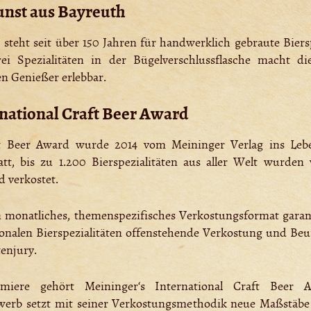
nst aus Bayreuth
steht seit über 150 Jahren für handwerklich gebraute Biersp
ei Spezialitäten in der Bügelverschlussflasche macht di
n Genießer erlebbar.
national Craft Beer Award
aft Beer Award wurde 2014 vom Meininger Verlag ins Leb
att, bis zu 1.200 Bierspezialitäten aus aller Welt wurde
d verkostet.
n monatliches, themenspezifisches Verkostungsformat garan
sonalen Bierspezialitäten offenstehende Verkostung und Beu
enjury.
miere gehört Meininger‘s International Craft Beer
erb setzt mit seiner Verkostungsmethodik neue Maßstäbe