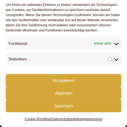
Um Ihnen ein optimales Erlebnis zu bieten, verwenden wir Technologien
wie Cookies, um Geräteinformationen zu speichern und/oder darauf
DOWNLOADS
zuzugreifen. Wenn Sie diesen Technologien zustimmen, können wir Daten
SERVICE
wie das Surfverhalten oder eindeutige IDs auf dieser Website verarbeiten.
KONTAKT
Wenn Sie Ihre Zustimmung nicht erteilen oder zurückziehen, können
bestimmte Merkmale und Funktionen beeinträchtigt werden.
IMPRESSUM
DATENSCHUTZ
Funktional
Immer aktiv
FACEBOOK
Statistiken
Statist
Akzeptieren
Ablehnen
Speichern
Cookie-Richtlinie
Datenschutzerklärung
Impressum