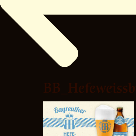
BB_Hefeweissb