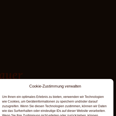
quer
Cookie-Zustimmung verwalten
Um Ihnen ein optimales Erlebnis zu bieten, verwenden wir Technologien
wie Cookies, um Geräteinformationen zu speichern und/oder darauf
zuzugreifen. Wenn Sie diesen Technologien zustimmen, können wir Daten
wie das Surfverhalten oder eindeutige IDs auf dieser Website verarbeiten.
Wenn Sie Ihre Zustimmung nicht erteilen oder zurückziehen, können